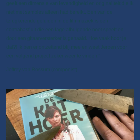
geeft een dimensie van levendigheid en originaliteit die ik
niet met samples alleen had bereikt. Eén van de
terugkerende geluiden in de filmmuziek is een
contrabasfluit die een lage afbuigende noot speelt en
door een gitaarversterker is gehaald. Hoe vaak hoor je
dat?! Ik ben er ontzettend blij mee en weet Jeroen voor
een volgend project zeker weer te vinden."
Jeffrey van Rossum (componist)