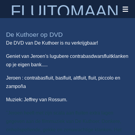
FLUITOMAAN
Ga
direct
naar
de
De Kuthoer op DVD
hoofdinhoud
De DVD van De Kuthoer is nu verkrijgbaar!
Geniet van Jeroen's lugubere contrabasdwarsfluitklanken
op je eigen bank.....
Jeroen : contrabasfluit, basfluit, altfluit, fluit, piccolo en
zampoña
Muziek: Jeffrey van Rossum.
"Jeroen heeft met zijn scala aan fluiten extra lagen
gegeven aan de filmmuziek van De Kuthoer. Donkere,
onheilspellende, gekke en zenuwachtige klanken. Het