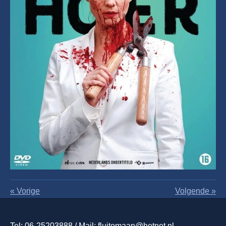
«
Vorige
Volgende
»
Tel: 06-25203888 / Mail: fluitomaan@hetnet.nl