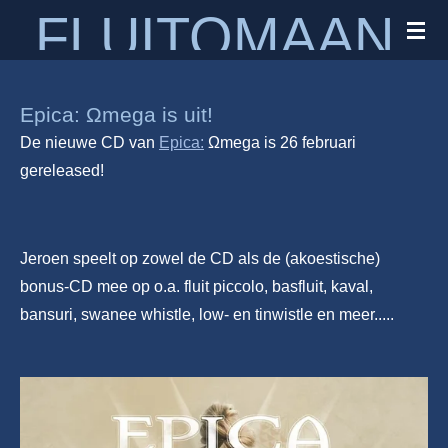
FLUITOMAAN
Ga
direct
naar
de
Epica: Ωmega is uit!
hoofdinhoud
De nieuwe CD van
Epica:
Ωmega is 26 februari
gereleased!
Jeroen speelt op zowel de CD als de (akoestische)
bonus-CD mee op o.a. fluit piccolo, basfluit, kaval,
bansuri, swanee whistle, low- en tinwistle en meer.....