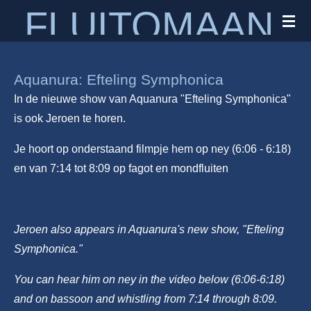
FLUITOMAAN
Ga
direct
naar
de
Aquanura: Efteling Symphonica
hoofdinhoud
In de nieuwe show van Aquanura "Efteling Symphonica"
is ook Jeroen te horen.
Je hoort op onderstaand filmpje hem op ney (6:06 - 6:18)
en van 7:14 tot 8:09 op fagot en mondfluiten
Jeroen also appears in Aquanura's new show, "Efteling
Symphonica."
You can hear him on ney in the video below (6:06-6:18)
and on bassoon and whistling from 7:14 through 8:09.