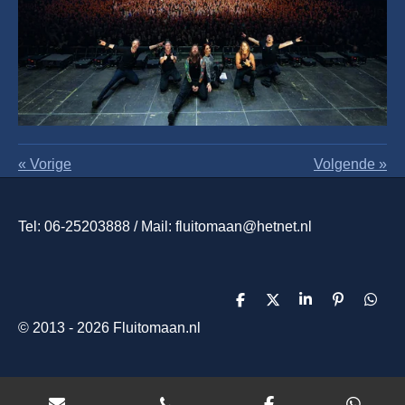
«
Vorige
Volgende
»
Tel: 06-25203888 / Mail: fluitomaan@hetnet.nl
D
D
S
P
D
e
e
h
i
e
© 2013 - 2026 Fluitomaan.nl
l
e
a
n
l
e
l
r
n
e
n
e
e
n
n