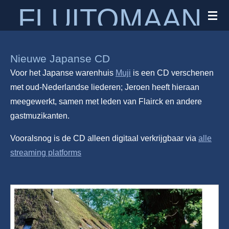
FLUITOMAAN
Ga
direct
naar
de
Nieuwe Japanse CD
hoofdinhoud
Voor het Japanse warenhuis
Muji
is een CD verschenen
met oud-Nederlandse liederen; Jeroen heeft hieraan
meegewerkt, samen met leden van Flairck en andere
gastmuzikanten.
Vooralsnog is de CD alleen digitaal verkrijgbaar via
alle
streaming platforms